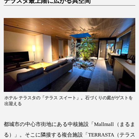
テラスタ最上階に広がる異空間
少対策」 [前編]
子育て「3つの完全無料化」への思い
池田市長が語る「人口
減少対策」 [後編]
都城で働くため、つなぐ移住の「窓口」
“先輩”移住者の声
[仕事編]
都城で子育て、親子の笑顔が増える理由
“先輩”移住者の声
[子育て編]
動き出した移住者たちのリアル
都城で“やりたい”を具現
化する「縁側」
出生数増加、活発化する“ファミサポ”
人口維持を支え
る“見えないインフラ”
ホテル テラスタの「テラス スイート」。石づくりの庭がゲストを
出迎える
都城市の中心市街地にある中核施設「Mallmall（まるま
る）」。そこに隣接する複合施設「TERRASTA（テラス