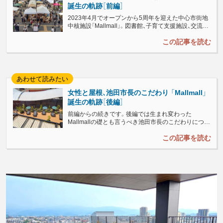
誕生の軌跡［前編］
2023年4月でオープンから5周年を迎えた中心市街地
中核施設「Mallmall」。図書館、子育て支援施設、交流施
設、そして広場が大きな屋根で一体となった公的施設
群は、コロナ禍にもめげず、“まちなか”に多くの人を呼
び戻し、中心市街地は息を吹き返しました。今回は、そ
の再開発の舞台裏を追います。...
女性と屋根、池田市長のこだわり 「Mallmall」
誕生の軌跡［後編］
前編からの続きです。後編では生まれ変わった
Mallmallの礎とも言うべき池田市長のこだわりについ
て深掘りしていきます。...