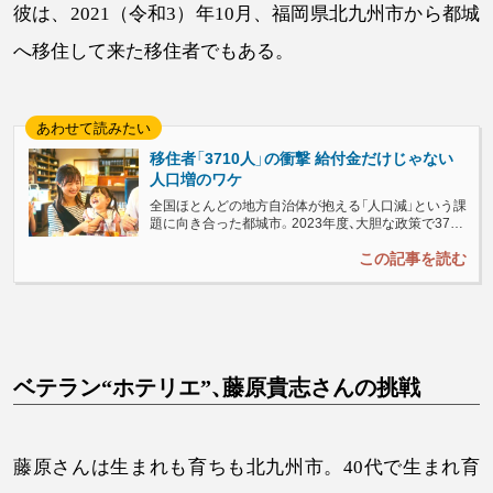
彼は、2021（令和3）年10月、福岡県北九州市から都城
へ移住して来た移住者でもある。
移住者「3710人」の衝撃 給付金だけじゃない
人口増のワケ
全国ほとんどの地方自治体が抱える「人口減」という課
題に向き合った都城市。2023年度、大胆な政策で3710
人の移住者を呼び、市にとって想定外の結果に。「移住
応援給付金」のほか、様々な複合要因が13年ぶりの人
口増へと導いた。...
ベテラン“ホテリエ”、藤原貴志さんの挑戦
藤原さんは生まれも育ちも北九州市。40代で生まれ育