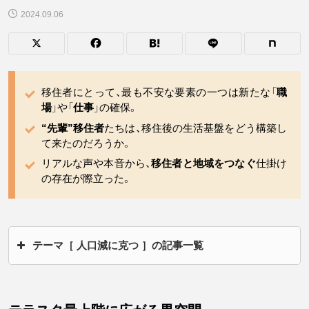
2024.09.06
移住者にとって、最も不安な要素の一つは新たな「
職
場
」や「
仕事
」の確保。
“先輩”移住者
たちは、移住後の生活基盤をどう構築し
て来たのだろうか。
リアルな声や本音から、
移住者と地域をつなぐ
仕掛け
の存在が際立った。
テーマ［ 人口減に克つ ］の記事一覧
移住者「3710人」の衝撃
給付金だけじゃない人口増のワケ
移住応援給付金「500万円」の真意
池田市長が語る「人口減