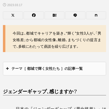
2023.03.17
今回は、都城でキャリアを築き、“輝く”女性3人が、「男
女格差」から都城の女性像、離婚、まちづくりの提言ま
で、多岐にわたって鼎談を繰り広げます。
テーマ［ 都城で輝く女性たち ］の記事一覧
「ジェンダーギャップ」の現在地
男女格差、全国から九
州・宮崎まで
ジェンダーギャップ、感じますか？
デザインで都城を支える女性集団
フジタカデザイン社
長・藤高未紗さん
「女性を笑顔に」支援活動続けて8年
スマイルラボ社長・
大工蘭子さん