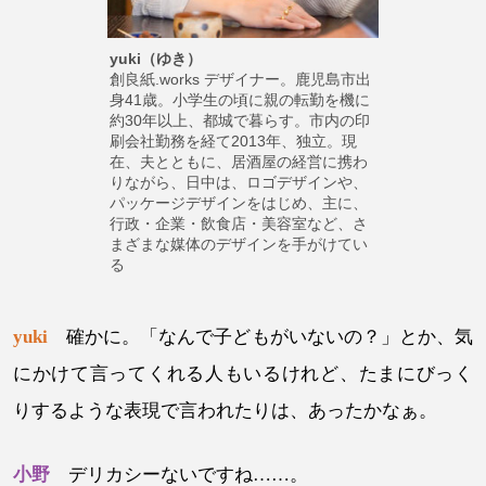
yuki（ゆき）
創良紙.works デザイナー。鹿児島市出
身41歳。小学生の頃に親の転勤を機に
約30年以上、都城で暮らす。市内の印
刷会社勤務を経て2013年、独立。現
在、夫とともに、居酒屋の経営に携わ
りながら、日中は、ロゴデザインや、
パッケージデザインをはじめ、主に、
行政・企業・飲食店・美容室など、さ
まざまな媒体のデザインを手がけてい
る
yuki
確かに。「なんで子どもがいないの？」とか、気
にかけて言ってくれる人もいるけれど、たまにびっく
りするような表現で言われたりは、あったかなぁ。
小野
デリカシーないですね……。