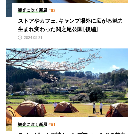
#02
観光に吹く新風
ストアやカフェ、キャンプ場外に広がる魅力
生まれ変わった関之尾公園［後編］
2024.05.21
#01
観光に吹く新風