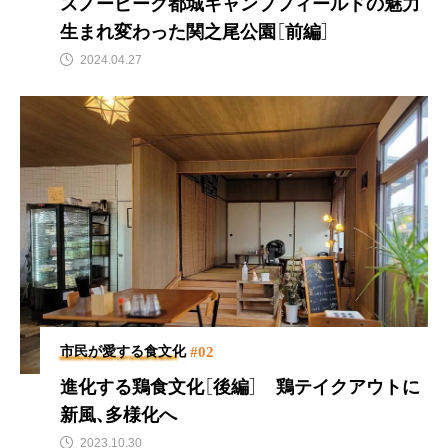
スノーピーク都城キャンプフィールドの魅力
生まれ変わった関之尾公園［前編］
2024.04.27
#02
市民が愛する食文化
進化する鶏食文化［後編］
鶏テイクアウトに
新風、多様化へ
2023.10.30