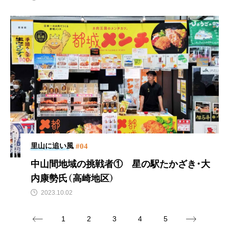
#04
里山に追い風
中山間地域の挑戦者①
星の駅たかざき・大
内康勢氏（高崎地区）
2023.10.02
1
2
3
4
5