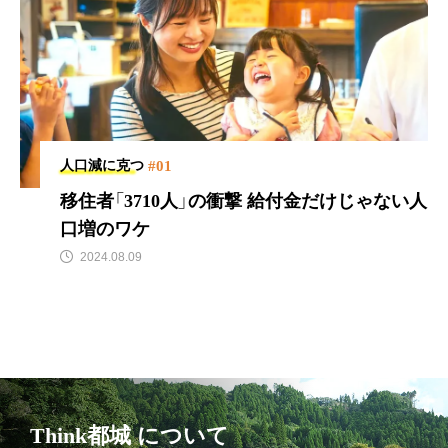
#01
人口減に克つ
移住者「3710人」の衝撃
給付金だけじゃない人
口増のワケ
2024.08.09
Think都城 について