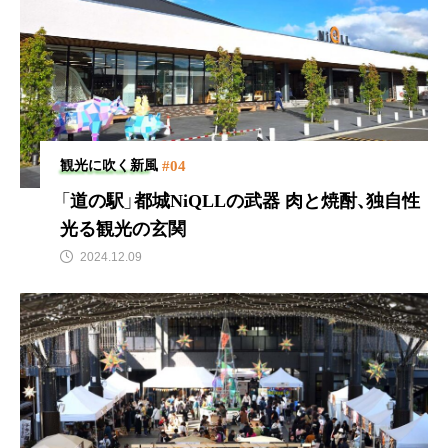
#04
観光に吹く新風
「道の駅」都城NiQLLの武器
肉と焼酎、独自性
光る観光の玄関
2024.12.09